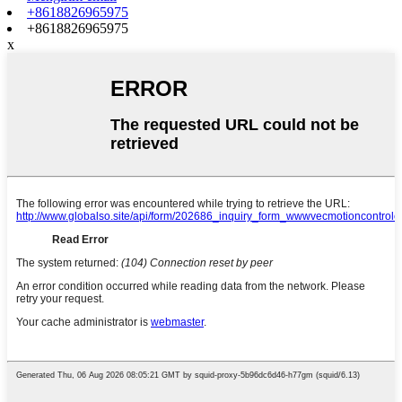
+8618826965975
+8618826965975
x