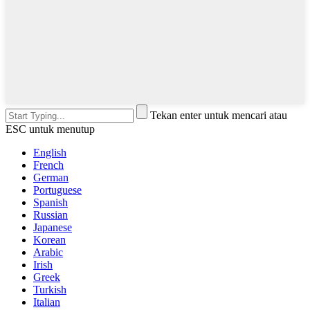
Tekan enter untuk mencari atau
ESC untuk menutup
English
French
German
Portuguese
Spanish
Russian
Japanese
Korean
Arabic
Irish
Greek
Turkish
Italian