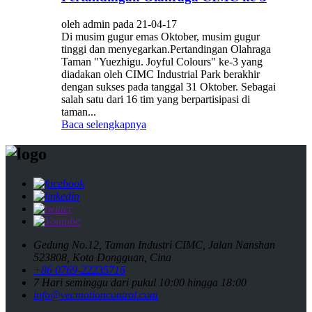
oleh admin pada 21-04-17
Di musim gugur emas Oktober, musim gugur
tinggi dan menyegarkan.Pertandingan Olahraga
Taman "Yuezhigu. Joyful Colours" ke-3 yang
diadakan oleh CIMC Industrial Park berakhir
dengan sukses pada tanggal 31 Oktober. Sebagai
salah satu dari 16 tim yang berpartisipasi di
taman...
Baca selengkapnya
Gedung No.12, Taman Industri CIMC, Jalan Nanshan
523808, Kota Dongguan, Cina
+86 0769-22235716
7 Hari seminggu dari pukul 10:00 hingga 18:00
info@vecmotioncontrol.com