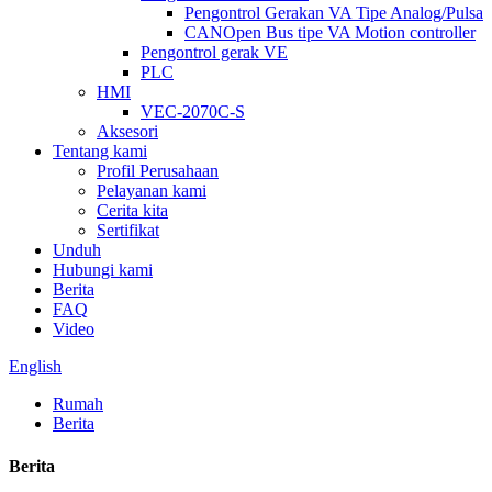
Pengontrol Gerakan VA Tipe Analog/Pulsa
CANOpen Bus tipe VA Motion controller
Pengontrol gerak VE
PLC
HMI
VEC-2070C-S
Aksesori
Tentang kami
Profil Perusahaan
Pelayanan kami
Cerita kita
Sertifikat
Unduh
Hubungi kami
Berita
FAQ
Video
English
Rumah
Berita
Berita