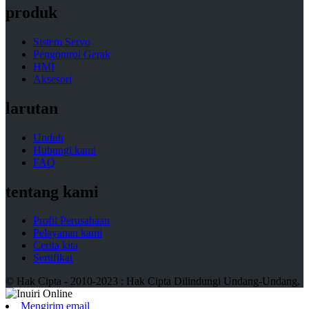
produk
Sistem Servo
Pengontrol Gerak
HMI
Aksesori
larutan
Unduh
Hubungi kami
FAQ
tentang kami
Profil Perusahaan
Pelayanan kami
Cerita kita
Sertifikat
© Hak Cipta - 2010-2023 : Hak Cipta Dilindungi Undang-Undang.
Mengirim email