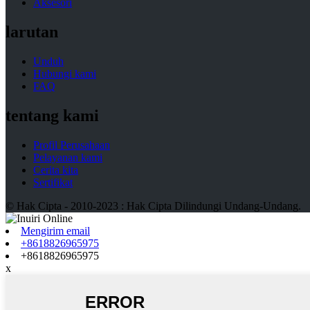
Aksesori
larutan
Unduh
Hubungi kami
FAQ
tentang kami
Profil Perusahaan
Pelayanan kami
Cerita kita
Sertifikat
© Hak Cipta - 2010-2023 : Hak Cipta Dilindungi Undang-Undang.
Mengirim email
+8618826965975
+8618826965975
x