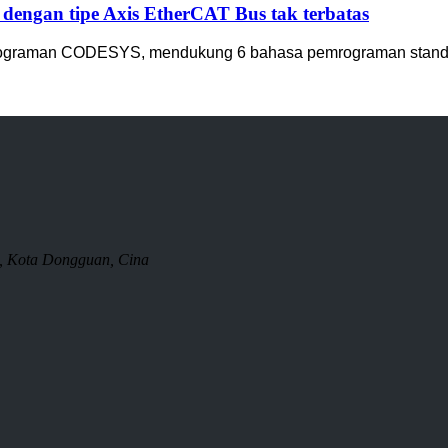
ngan tipe Axis EtherCAT Bus tak terbatas
rograman CODESYS, mendukung 6 bahasa pemrograman standar
, Kota Dongguan, Cina