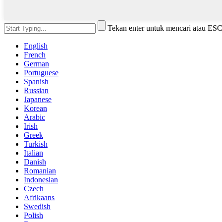
Tekan enter untuk mencari atau ES
English
French
German
Portuguese
Spanish
Russian
Japanese
Korean
Arabic
Irish
Greek
Turkish
Italian
Danish
Romanian
Indonesian
Czech
Afrikaans
Swedish
Polish