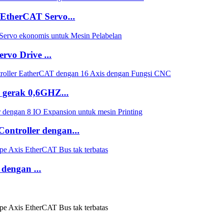
therCAT Servo...
vo Drive ...
gerak 0,6GHZ...
ntroller dengan...
engan ...