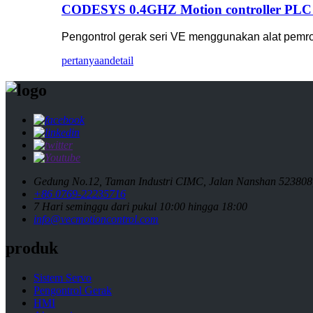
CODESYS 0.4GHZ Motion controller PLC de
Pengontrol gerak seri VE menggunakan alat pem
pertanyaan
detail
Gedung No.12, Taman Industri CIMC, Jalan Nanshan 523808
+86 0769-22235716
7 Hari seminggu dari pukul 10:00 hingga 18:00
info@vecmotioncontrol.com
produk
Sistem Servo
Pengontrol Gerak
HMI