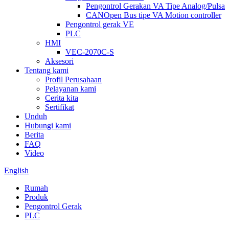
Pengontrol Gerakan VA Tipe Analog/Pulsa
CANOpen Bus tipe VA Motion controller
Pengontrol gerak VE
PLC
HMI
VEC-2070C-S
Aksesori
Tentang kami
Profil Perusahaan
Pelayanan kami
Cerita kita
Sertifikat
Unduh
Hubungi kami
Berita
FAQ
Video
English
Rumah
Produk
Pengontrol Gerak
PLC