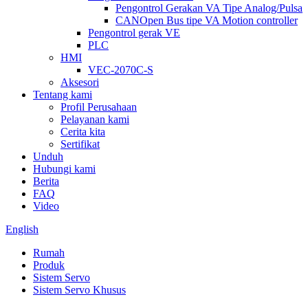
Pengontrol Gerakan VA Tipe Analog/Pulsa
CANOpen Bus tipe VA Motion controller
Pengontrol gerak VE
PLC
HMI
VEC-2070C-S
Aksesori
Tentang kami
Profil Perusahaan
Pelayanan kami
Cerita kita
Sertifikat
Unduh
Hubungi kami
Berita
FAQ
Video
English
Rumah
Produk
Sistem Servo
Sistem Servo Khusus