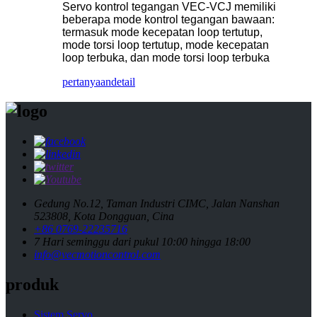
Servo kontrol tegangan VEC-VCJ memiliki
beberapa mode kontrol tegangan bawaan:
termasuk mode kecepatan loop tertutup,
mode torsi loop tertutup, mode kecepatan
loop terbuka, dan mode torsi loop terbuka
pertanyaan
detail
Gedung No.12, Taman Industri CIMC, Jalan Nanshan
523808, Kota Dongguan, Cina
+86 0769-22235716
7 Hari seminggu dari pukul 10:00 hingga 18:00
info@vecmotioncontrol.com
produk
Sistem Servo