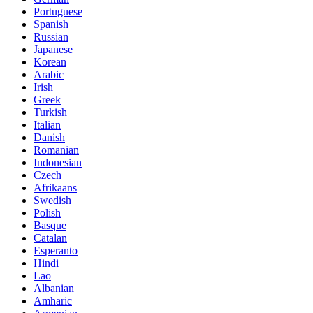
Portuguese
Spanish
Russian
Japanese
Korean
Arabic
Irish
Greek
Turkish
Italian
Danish
Romanian
Indonesian
Czech
Afrikaans
Swedish
Polish
Basque
Catalan
Esperanto
Hindi
Lao
Albanian
Amharic