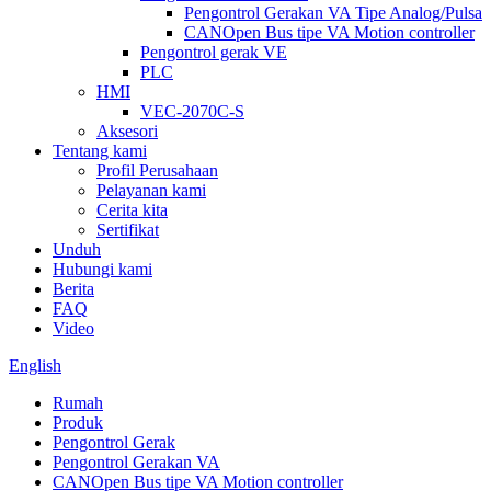
Pengontrol Gerakan VA Tipe Analog/Pulsa
CANOpen Bus tipe VA Motion controller
Pengontrol gerak VE
PLC
HMI
VEC-2070C-S
Aksesori
Tentang kami
Profil Perusahaan
Pelayanan kami
Cerita kita
Sertifikat
Unduh
Hubungi kami
Berita
FAQ
Video
English
Rumah
Produk
Pengontrol Gerak
Pengontrol Gerakan VA
CANOpen Bus tipe VA Motion controller