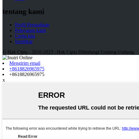
tentang kami
Profil Perusahaan
Pelayanan kami
Cerita kita
Sertifikat
© Hak Cipta - 2010-2023 : Hak Cipta Dilindungi Undang-Undang.
Mengirim email
+8618826965975
+8618826965975
x