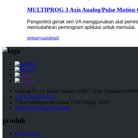
MULTIPROG 3 Axis Analog/Pulse Motion Co
Pengontrol gerak seri VA menggunakan alat pem
memudahkan pemrogram aplikasi untuk memulai.
pertanyaan
detail
Gedung No.12, Taman Industri CIMC, Jalan Nanshan 523808
+86 0769-22235716
7 Hari seminggu dari pukul 10:00 hingga 18:00
info@vecmotioncontrol.com
produk
Sistem Servo