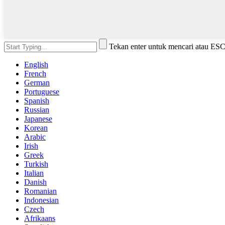
Tekan enter untuk mencari atau ES
English
French
German
Portuguese
Spanish
Russian
Japanese
Korean
Arabic
Irish
Greek
Turkish
Italian
Danish
Romanian
Indonesian
Czech
Afrikaans