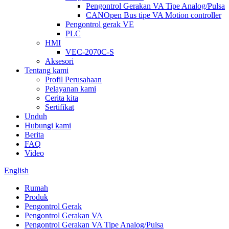
Pengontrol Gerakan VA Tipe Analog/Pulsa
CANOpen Bus tipe VA Motion controller
Pengontrol gerak VE
PLC
HMI
VEC-2070C-S
Aksesori
Tentang kami
Profil Perusahaan
Pelayanan kami
Cerita kita
Sertifikat
Unduh
Hubungi kami
Berita
FAQ
Video
English
Rumah
Produk
Pengontrol Gerak
Pengontrol Gerakan VA
Pengontrol Gerakan VA Tipe Analog/Pulsa