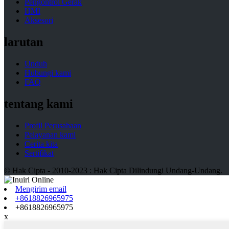
Pengontrol Gerak
HMI
Aksesori
larutan
Unduh
Hubungi kami
FAQ
tentang kami
Profil Perusahaan
Pelayanan kami
Cerita kita
Sertifikat
© Hak Cipta - 2010-2023 : Hak Cipta Dilindungi Undang-Undang.
Mengirim email
+8618826965975
+8618826965975
x