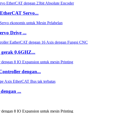
therCAT Servo...
vo Drive ...
gerak 0,6GHZ...
ntroller dengan...
engan ...