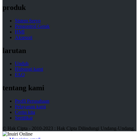
produk
Sistem Servo
Pengontrol Gerak
HMI
Aksesori
larutan
Unduh
Hubungi kami
FAQ
tentang kami
Profil Perusahaan
Pelayanan kami
Cerita kita
Sertifikat
© Hak Cipta - 2010-2023 : Hak Cipta Dilindungi Undang-Undang.