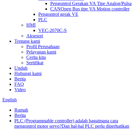
Pengontrol Gerakan VA Tipe Analog/Pulsa
CANOpen Bus tipe VA Motion controller
Pengontrol gerak VE
PLC
HMI
VEC-2070C-S
Aksesori
Tentang kami
Profil Perusahaan
Pelayanan kami
Cerita kita
Sertifikat
Unduh
Hubungi kami
Berita
FAQ
Video
English
Rumah
Berita
PLC (Programmable controller) adalah bagaimana cara
mengontrol motor servo?Dan hal-hal PLC perlu diperhatikan