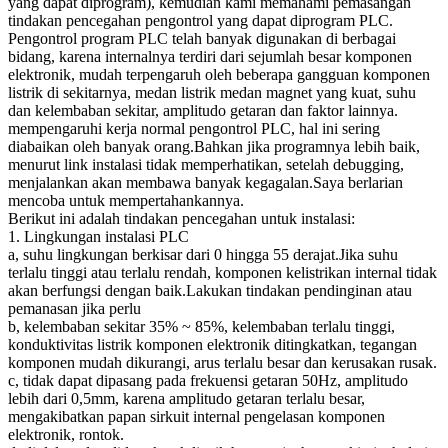
yang dapat diprogram), kemudian kami memahami pemasangan
tindakan pencegahan pengontrol yang dapat diprogram PLC.
Pengontrol program PLC telah banyak digunakan di berbagai
bidang, karena internalnya terdiri dari sejumlah besar komponen
elektronik, mudah terpengaruh oleh beberapa gangguan komponen
listrik di sekitarnya, medan listrik medan magnet yang kuat, suhu
dan kelembaban sekitar, amplitudo getaran dan faktor lainnya.
mempengaruhi kerja normal pengontrol PLC, hal ini sering
diabaikan oleh banyak orang.Bahkan jika programnya lebih baik,
menurut link instalasi tidak memperhatikan, setelah debugging,
menjalankan akan membawa banyak kegagalan.Saya berlarian
mencoba untuk mempertahankannya.
Berikut ini adalah tindakan pencegahan untuk instalasi:
1. Lingkungan instalasi PLC
a, suhu lingkungan berkisar dari 0 hingga 55 derajat.Jika suhu
terlalu tinggi atau terlalu rendah, komponen kelistrikan internal tidak
akan berfungsi dengan baik.Lakukan tindakan pendinginan atau
pemanasan jika perlu
b, kelembaban sekitar 35% ~ 85%, kelembaban terlalu tinggi,
konduktivitas listrik komponen elektronik ditingkatkan, tegangan
komponen mudah dikurangi, arus terlalu besar dan kerusakan rusak.
c, tidak dapat dipasang pada frekuensi getaran 50Hz, amplitudo
lebih dari 0,5mm, karena amplitudo getaran terlalu besar,
mengakibatkan papan sirkuit internal pengelasan komponen
elektronik, rontok.