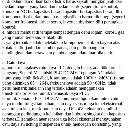
d, di dalam dan di luar kotak listrik harus sejauh mungkin jauh dari
medan magnet yang kuat dan medan listrik (seperti trafo kontrol,
kontaktor AC berkapasitas besar, kapasitor berkapasitas besar, dll.)
komponen listrik, dan mudah menghasilkan harmonik tinggi (seperti
konverter frekuensi, driver servo, inverter, thyristor, dll.) perangkat
kontrol.
e, hindari memuat di tempat-tempat dengan debu logam, korosi, gas
yang mudah terbakar, lembab, dll
f, yang terbaik adalah meletakkan komponen listrik di bagian atas
kotak listrik, jauh dari sumber panas, dan pertimbangkan
pendinginan dan perawatan pembuangan udara luar bila perlu.
2. Catu daya
a, untuk mengakses catu daya PLC dengan benar, ada titik kontak
langsung.Seperti Mitsubishi PLC DC24V;Tegangan AC adalah
input yang lebih fleksibel, kisarannya adalah 100V ~ 240V (kisaran
yang diizinkan 85 ~ 264), frekuensinya adalah 50 / 60Hz, tidak
perlu menarik sakelar.Yang terbaik adalah menggunakan
transformator isolasi untuk memasok daya PLC.
b, untuk keluaran PLC DC24V umumnya digunakan untuk catu
daya modul fungsi tambahan, catu daya sensor tiga kabel eksternal
atau tujuan lain, meskipun catu daya DC24V keluaran memiliki
perangkat perlindungan kelebihan dan hubung singkat dan kapasitas
terbatas.Disarankan agar sensor tiga kabel eksternal menggunakan
catu daya switching independen untuk mencegah korsleting, yang