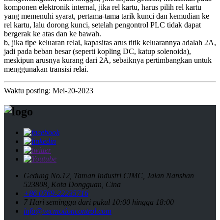
komponen elektronik internal, jika rel kartu, harus pilih rel kartu
yang memenuhi syarat, pertama-tama tarik kunci dan kemudian ke
rel kartu, lalu dorong kunci, setelah pengontrol PLC tidak dapat
bergerak ke atas dan ke bawah.
b, jika tipe keluaran relai, kapasitas arus titik keluarannya adalah 2A,
jadi pada beban besar (seperti kopling DC, katup solenoida),
meskipun arusnya kurang dari 2A, sebaiknya pertimbangkan untuk
menggunakan transisi relai.
Waktu posting: Mei-20-2023
Gedung No.12, Taman Industri CIMC, Jalan Nanshan
523808, Kota Dongguan, Cina
+86 0769-22235716
7 Hari seminggu dari pukul 10:00 hingga 18:00
info@vecmotioncontrol.com