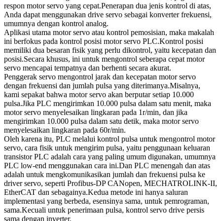
respon motor servo yang cepat.Penerapan dua jenis kontrol di atas,
Anda dapat menggunakan drive servo sebagai konverter frekuensi,
umumnya dengan kontrol analog.
Aplikasi utama motor servo atau kontrol pemosisian, maka makalah
ini berfokus pada kontrol posisi motor servo PLC.Kontrol posisi
memiliki dua besaran fisik yang perlu dikontrol, yaitu kecepatan dan
posisi.Secara khusus, ini untuk mengontrol seberapa cepat motor
servo mencapai tempatnya dan berhenti secara akurat.
Penggerak servo mengontrol jarak dan kecepatan motor servo
dengan frekuensi dan jumlah pulsa yang diterimanya.Misalnya,
kami sepakat bahwa motor servo akan berputar setiap 10.000
pulsa.Jika PLC mengirimkan 10.000 pulsa dalam satu menit, maka
motor servo menyelesaikan lingkaran pada 1r/min, dan jika
mengirimkan 10.000 pulsa dalam satu detik, maka motor servo
menyelesaikan lingkaran pada 60r/min.
Oleh karena itu, PLC melalui kontrol pulsa untuk mengontrol motor
servo, cara fisik untuk mengirim pulsa, yaitu penggunaan keluaran
transistor PLC adalah cara yang paling umum digunakan, umumnya
PLC low-end menggunakan cara ini.Dan PLC menengah dan atas
adalah untuk mengkomunikasikan jumlah dan frekuensi pulsa ke
driver servo, seperti Profibus-DP CANopen, MECHATROLINK-II,
EtherCAT dan sebagainya.Kedua metode ini hanya saluran
implementasi yang berbeda, esensinya sama, untuk pemrograman,
sama.Kecuali untuk penerimaan pulsa, kontrol servo drive persis
sama dengan inverter.