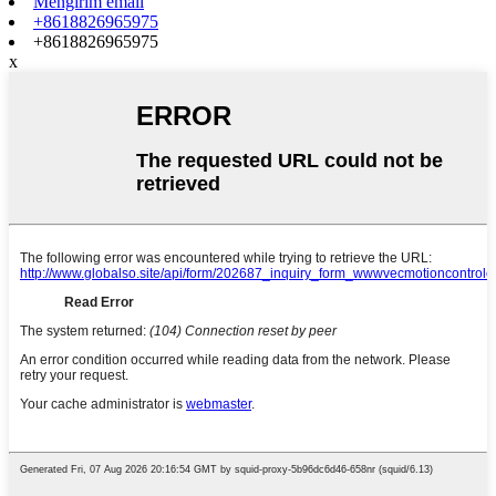
Mengirim email
+8618826965975
+8618826965975
x